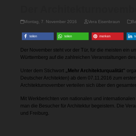
Der Architekturnovemb
Montag, 7. November 2016
Vera Eisenbraun
Ba
teilen
teilen
merken
t
Der November steht vor der Tür, für die meisten ein 
Württemberg auf die zahlreichen Veranstaltungen de
Unter dem Stichwort
„Mehr Architekturqualität“
orga
Deutscher Architekten) ab dem 07.11.2016 zum erste
Architekturnovember verteilen sich über den gesamte
Mit Werkberichten von nationalen und internationale
man die Besucher für Architektur begeistern. Die Vera
und Freiburg.