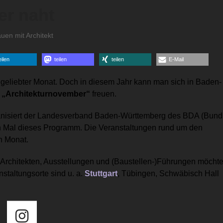
er naht
uen mit Architekt
eilen
teilen
teilen
E-Mail
ungeliebter Monat. Doch in diesem Jahr kann man sich in Baden-
s
„Architekturnovember“
freuen.
nisiert der Landesverband Baden-Württemberg des BDA (Bund
n Mal dieses Programm. Die Veranstaltungen rund um den
n Monat.
n Architekten, Ausstellungen und (Baustellen-)Führungen möcht
nstaltungsorte sind u. a.
Stuttgart
, Tübingen, Schwäbisch Hall