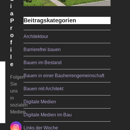
i
a
Beitragskategorien
P
r
o
Architektour
f
i
Barrierefrei bauen
l
Bauen im Bestand
e
Bauen in einer Bauherrengemeinschaft
Folgen
Sie
Bauen mit Architekt
uns
in
Digitale Medien
sozialen
Medien.
Digitale Medien im Bau
Links der Woche
Instagram