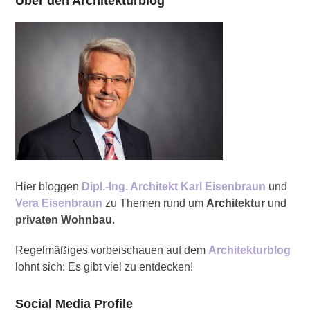
Über den Architekturblog
Hier bloggen
Dipl.-Ing. Architekt Karl Eisenbraun
und
Vera Eisenbraun
zu Themen rund um
Architektur
und
privaten Wohnbau
.
Regelmäßiges vorbeischauen auf dem
Architekturblog
lohnt sich: Es gibt viel zu entdecken!
Social Media Profile