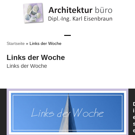
Skip
to
content
Open
Close
Startseite
»
Links der Woche
mobile
mobile
Links der Woche
menu
menu
Links der Woche
i