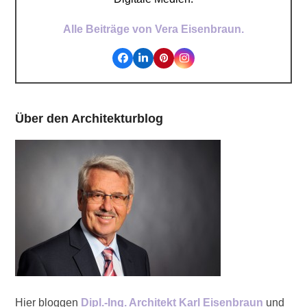
Alle Beiträge von Vera Eisenbraun.
Facebook
LinkedIn
Pinterest
Instagram
Über den Architekturblog
Hier bloggen
Dipl.-Ing. Architekt Karl Eisenbraun
und