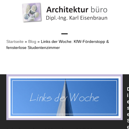
Skip
to
content
Open
Close
Startseite
»
Blog
»
Links der Woche: KfW-Förderstopp &
fensterlose Studentenzimmer
mobile
mobile
menu
menu
i