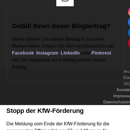
Gefällt Ihnen dieser Blogbeitrag?
Gerne können Sie diesen Beitrag in sozialen
Medien teilen. Folgen Sie dem Architekturbüro bei
Facebook
,
Instagram
,
LinkedIn
oder
Pinterest
und Sie verpassen auch künftig keinen neuen
Beitrag.
Arc
Eis
20
Kontak
Impress
Datenschutzer
Stopp der KfW-Förderung
Die Meldung vom Ende der KfW-Förderung für die