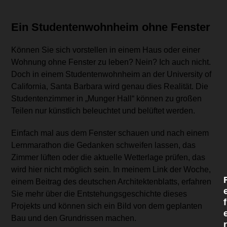
Ein Studentenwohnheim ohne Fenster
i
Können Sie sich vorstellen in einem Haus oder einer
l
Wohnung ohne Fenster zu leben? Nein? Ich auch nicht.
i
Doch in einem Studentenwohnheim an der University of
l
i
California, Santa Barbara wird genau dies Realität. Die
l
Studentenzimmer in „Munger Hall“ können zu großen
Teilen nur künstlich beleuchtet und belüftet werden.
i
l
Einfach mal aus dem Fenster schauen und nach einem
i
Lernmarathon die Gedanken schweifen lassen, das
l
i
Zimmer lüften oder die aktuelle Wetterlage prüfen, das
l
wird hier nicht möglich sein. In meinem Link der Woche,
einem Beitrag des deutschen Architektenblatts, erfahren
Sie mehr über die Entstehungsgeschichte dieses
i
f
Projekts und können sich ein Bild von dem geplanten
l
Bau und den Grundrissen machen.
r