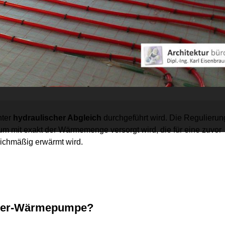
nter
hydraulischer Abgleich
durchgeführt wird. Die Regulierun
um mit exakt der Wärmemenge versorgt wird, die für eine zuvor
eichmäßig erwärmt wird.
asser-Wärmepumpe?