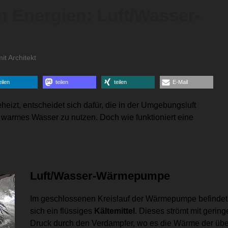
n Energien: Luft/Wasser-
it Architekt
eilen
teilen
teilen
E-Mail
izt, entscheidet sich dafür, die in der Umgebungsluft
armes Wasser zu nutzen. Doch wie funktioniert eine
Luft/Wasser-Wärmepumpe
Im geschlossenen Kreislauf der Wärmepumpe befindet
sich ein flüssiges
Kältemittel
. Dieses strömt mit gerin
Druck durch den Verdampfer, wo es die Wärme der übe