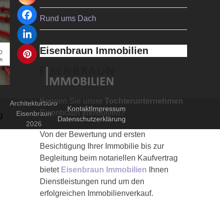
Facebook
Rund ums Dach
LinkedIn
Eisenbraun Immobilien
Pinterest
Kennen Sie unser
Tochterunternehmen
Architekturbüro
Kontakt
Impressum
Eisenbraun Immobilien?
Eisenbraun
g
Datenschutzerklärung
2026
Von der Bewertung und ersten
Besichtigung Ihrer Immobilie bis zur
Begleitung beim notariellen Kaufvertrag
bietet
Eisenbraun Immobilien
Ihnen
Dienstleistungen rund um den
erfolgreichen Immobilienverkauf.