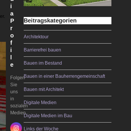
i
a
er.
Beitragskategorien
P
r
o
Architektour
f
i
Barrierefrei bauen
l
Bauen im Bestand
e
Bauen in einer Bauherrengemeinschaft
Folgen
Sie
Bauen mit Architekt
uns
in
Digitale Medien
sozialen
Medien.
Digitale Medien im Bau
Links der Woche
Instagram