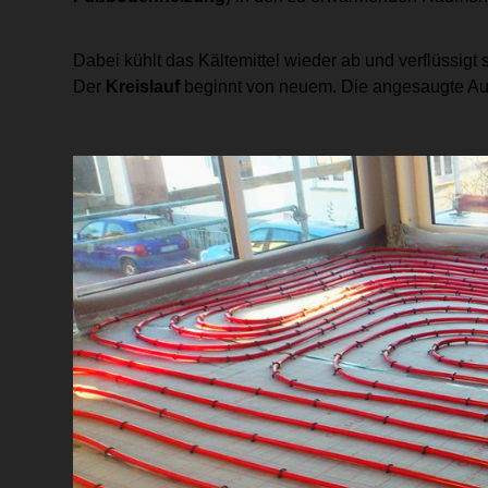
Dabei kühlt das Kältemittel wieder ab und verflüssigt
Der
Kreislauf
beginnt von neuem. Die angesaugte Au