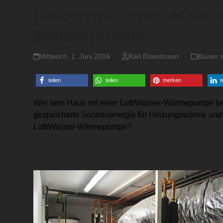
Heizen mit erneuerbare
Wärmepumpe
Mittwoch, 1. Juni 2016
Karl Eisenbraun
Bauen m
teilen
teilen
merken
t
Wer sein Haus mit einer Luft/Wasser-Wärmepumpe behe
gespeicherte Sonnenenergie für Heizungswärme und w
Luft/Wasser-Wärmepumpe?