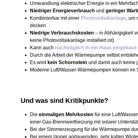
Umwandlung elektrischer Energie in ein Mehrfac
Niedriger Energieverbrauch
und
geringer War
Kombinierbar mit einer
Photovoltaikanlage
, um
decken
Niedrige Verbrauchskosten
– in Abhängigkeit
keine Photovoltaikanlage installiert ist)
Kann auch
nachträglich in ein Haus eingebaut
Durch die Arbeit der Wärmepumpe selbst entste
Es wird
kein Schornstein
und damit auch keine j
Moderne Luft/Wasser-Wärmepumpen können im
Und was sind Kritikpunkte?
Die
einmaligen Mehrkosten
für eine Luft/Wass
einer Gas-Brennwertheizung mit solarer Unterstüt
Bei der Stromerzeugung für die Wärmepumpe du
Bei einem länger andauernden, sehr kalten Winte