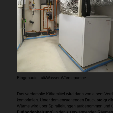
Eingebaute Luft/Wasser-Wärmepumpe
Das verdampfte Kältemittel wird dann von einem Verdi
komprimiert. Unter dem entstehenden Druck
steigt d
Wärme wird über Spiralleitungen aufgenommen und üb
Fußbodenheizung
) in den zu erwärmenden Räumen v