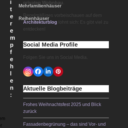
i
privaten Wohnbau
.
Mehrfamilienhäuser
t
Regelmäßiges vorbeischauen auf dem
e
Reihenhäuser
Architekturblog
lohnt sich: Es gibt viel zu
r
entdecken!
e
m
Social Media Profile
p
f
Folgen Sie uns in Social Media.
e
h
l
Instagram
Facebook
LinkedIn
Pinterest
e
n
Aktuelle Blogbeiträge
:
Frohes Weihnachtsfest 2025 und Blick
zurück
gem
t
Fassadenbegrünung – das sind Vor- und
r
e