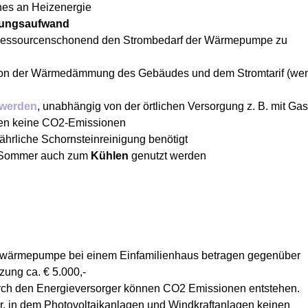
hes an Heizenergie
tungsaufwand
 ressourcenschonend den Strombedarf der Wärmepumpe zu
 von der Wärmedämmung des Gebäudes und dem Stromtarif (we
 werden
, unabhängig von der örtlichen Versorgung z. B. mit Ga
hen keine CO
2
-Emissionen
ährliche Schornsteinreinigung benötigt
 Sommer auch zum
Kühlen
genutzt werden
erwärmepumpe bei einem Einfamilienhaus betragen gegenüber
zung ca. € 5.000,-
rch den Energieversorger können CO
2
Emissionen entstehen.
r, in dem Photovoltaikanlagen und Windkraftanlagen keinen