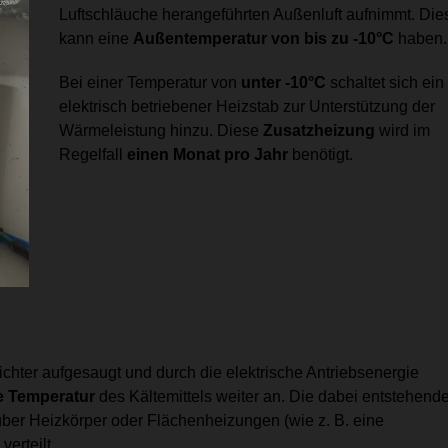
Luftschläuche herangeführten Außenluft aufnimmt. Die
kann eine
Außentemperatur von bis zu -10°C
haben.
Bei einer Temperatur von
unter -10°C
schaltet sich ein
elektrisch betriebener Heizstab zur Unterstützung der
Wärmeleistung hinzu. Diese
Zusatzheizung
wird im
Regelfall
einen Monat pro Jahr
benötigt.
chter aufgesaugt und durch die elektrische Antriebsenergie
ie Temperatur
des Kältemittels weiter an. Die dabei entstehend
er Heizkörper oder Flächenheizungen (wie z. B. eine
erteilt.