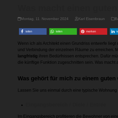
Was macht einen guten
Montag, 11. November 2024
Karl Eisenbraun
B
teilen
teilen
merken
t
Wenn ich als Architekt einen Grundriss entwerfe lieg
und Verbindung der einzelnen Räume zu erreichen. M
langfristig
ihren Bedürfnissen entsprechen. Dafür m
die künftige Funktion zugeschnitten sein. Was macht
Was gehört für mich zu einem guten
Lassen Sie uns einmal durch eine typische Wohnung
Eingangsbereich / Diele / Entrée
Im Eingangsbereich profitieren die Bewohner von eine