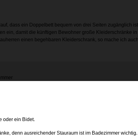
uf, dass ein Doppelbett bequem von drei Seiten zugänglich ist
n ein, damit die künftigen Bewohner große Kleiderschränke in
auherren einen begehbaren Kleiderschrank, so mache ich auc
zimmer
oder ein Bidet.
änke, denn ausreichender Stauraum ist im Badezimmer wichtig.