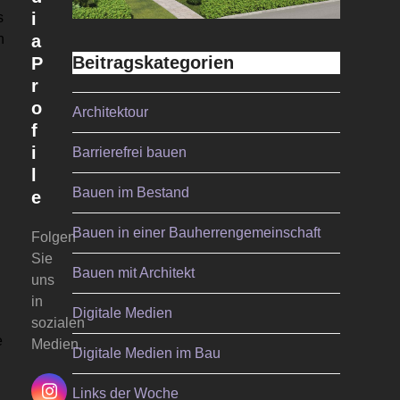
i
s
n
a
Beitragskategorien
P
r
o
Architektour
f
i
Barrierefrei bauen
l
Bauen im Bestand
e
Bauen in einer Bauherrengemeinschaft
Folgen
Sie
Bauen mit Architekt
uns
in
Digitale Medien
sozialen
e
Medien.
Digitale Medien im Bau
Links der Woche
Instagram