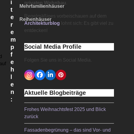
i
privaten Wohnbau
.
Mehrfamilienhäuser
t
Regelmäßiges vorbeischauen auf dem
e
Reihenhäuser
Architekturblog
lohnt sich: Es gibt viel zu
r
entdecken!
e
m
Social Media Profile
p
f
d
Folgen Sie uns in Social Media.
e
auf
h
l
Instagram
Facebook
LinkedIn
Pinterest
e
n
Aktuelle Blogbeiträge
:
Frohes Weihnachtsfest 2025 und Blick
zurück
t
Fassadenbegrünung – das sind Vor- und
e