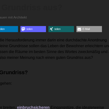
 Grundriss aus?
auen mit Architekt
eilen
teilen
teilen
E-Mail
t die Herausforderung immer darin eine durchdachte Anordnung
eine Grundrisse sollen das Leben der Bewohner erleichtern un
üssen die Räume im besten Sinne des Wortes zweckmäßig und 
 also meiner Meinung nach einen guten Grundriss aus?
 Grundriss?
 gehen:
r breiten,
einbruchsicheren
Eingangstüre, die idealerweise