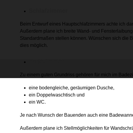
Schlafzimmer
Beim Entwurf eines Hauptschlafzimmers achte ich dara
Außerdem plane ich breite Wand- und Fensterlaibunge
Standardmaßen stellen können. Wünschen sich die B
dies möglich.
Badezimmer
Zu einem guten Grundriss gehören für mich im Bade
eine bodengleiche, geräumigen Dusche,
ein Doppelwaschtisch und
ein WC.
Je nach Wunsch der Bauenden auch eine Badewanne 
Außerdem plane ich Stellmöglichkeiten für Wandschr