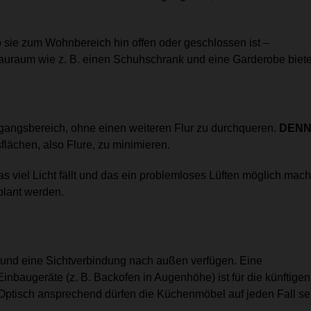
 sie zum Wohnbereich hin offen oder geschlossen ist –
tauraum wie z. B. einen Schuhschrank und eine Garderobe biet
ngangsbereich, ohne einen weiteren Flur zu durchqueren.
DENN
lächen, also Flure, zu minimieren.
s viel Licht fällt und das ein problemloses Lüften möglich mach
plant werden.
 und eine Sichtverbindung nach außen verfügen. Eine
inbaugeräte (z. B. Backofen in Augenhöhe) ist für die künftigen
: Optisch ansprechend dürfen die Küchenmöbel auf jeden Fall se