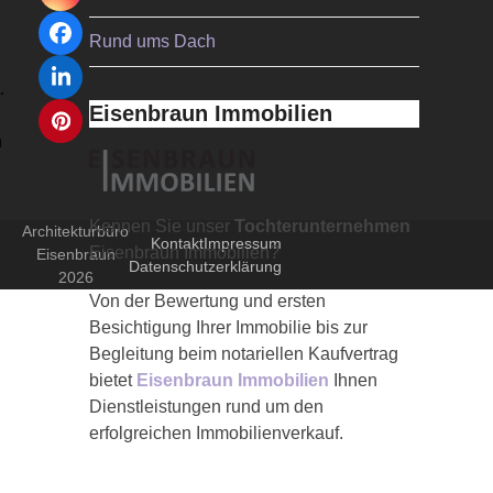
Facebook
Rund ums Dach
LinkedIn
.
Eisenbraun Immobilien
Pinterest
h
Kennen Sie unser
Tochterunternehmen
Architekturbüro
Kontakt
Impressum
Eisenbraun Immobilien?
Eisenbraun
Datenschutzerklärung
2026
Von der Bewertung und ersten
Besichtigung Ihrer Immobilie bis zur
Begleitung beim notariellen Kaufvertrag
bietet
Eisenbraun Immobilien
Ihnen
Dienstleistungen rund um den
erfolgreichen Immobilienverkauf.