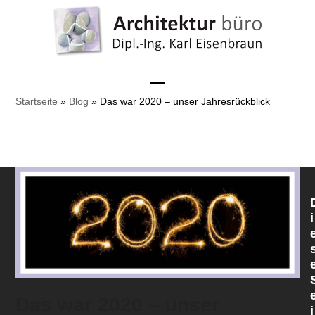
Skip
to
content
Open
Close
Startseite
»
Blog
»
Das war 2020 – unser Jahresrückblick
mobile
mobile
menu
menu
i
Das war 2020 – unser
i