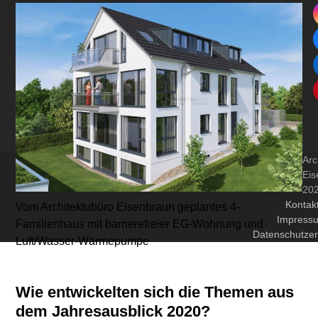
Arc
Eis
20
Kontak
Vom Architektubüro Eisenbraun geplantes 4-
Impress
Familienhaus mit barrierefreier EG-Wohnung und
Datenschutzer
Luft/Wasser-Wärmepumpe
Wie entwickelten sich die Themen aus
dem Jahresausblick 2020?