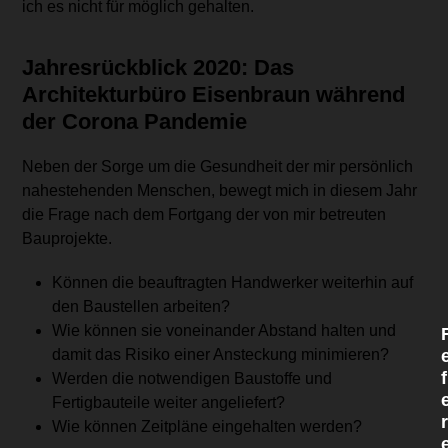
ich es nicht für möglich gehalten.
Jahresrückblick 2020: Das
i
Architekturbüro Eisenbraun während
l
i
der Corona Pandemie
l
i
Neben der Sorge um die Gesundheit der mir persönlich
l
nahestehenden Menschen, bewegt mich in diesem Jahr
die Frage nach dem Fortgang der von mir betreuten
i
Bauprojekte.
l
i
l
Können die beauftragten Handwerker weiterhin auf
i
den Baustellen arbeiten?
l
Wie können sie voneinander Abstand halten und
damit das Risiko einer Ansteckung minimieren?
i
f
Werden die notwendigen Baustoffe und
l
Fertigbauteile weiter angeliefert?
r
Wie können Zeitpläne eingehalten werden?