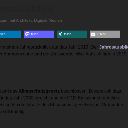
resrückblick
auen mit Architekt
,
Digitale Medien
eilen
teilen
teilen
E-Mail
r meinen Jahresrückblick auf das Jahr 2019. Der
Jahresausbli
er Energiewende und der Zinswende. Was hat sich hier in 2019
sart das
Klimaschutzgesetz
beschlossen. Dieses soll dazu
ür das Jahr 2030 erreicht und die CO2 Emissionen deutlich
z sollen die Inhalte des Klimaschutzgesetzes bei Gebäuden
soll künftig