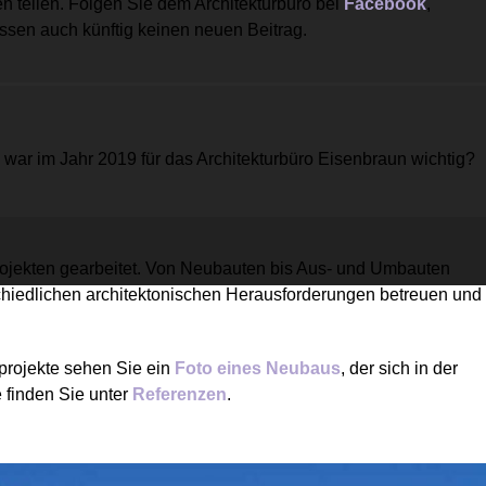
n teilen. Folgen Sie dem Architekturbüro bei
Facebook
,
ssen auch künftig keinen neuen Beitrag.
war im Jahr 2019 für das Architekturbüro Eisenbraun wichtig?
rojekten gearbeitet. Von Neubauten bis Aus- und Umbauten
schiedlichen architektonischen Herausforderungen betreuen und
uprojekte sehen Sie ein
Foto eines Neubaus
, der sich in der
e finden Sie unter
Referenzen
.