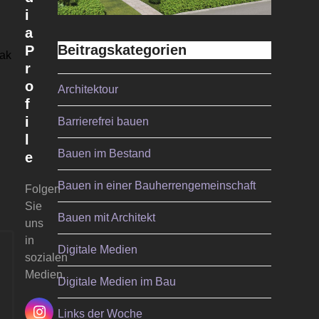
i
a
Beitragskategorien
P
eak
r
o
Architektour
f
i
Barrierefrei bauen
l
Bauen im Bestand
e
Bauen in einer Bauherrengemeinschaft
Folgen
Sie
Bauen mit Architekt
uns
in
Digitale Medien
sozialen
Medien.
Digitale Medien im Bau
Links der Woche
Instagram