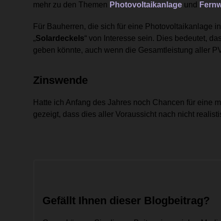
mehr zu den Themen
Photovoltaikanlage
und
Fern
Für Bauherren, die sich für eine Photovoltaikanlage i
„
Solardeckels
“ von Interesse sein. Dies bedeutet, d
geben könnte, auch wenn die Gesamtleistung aller PV
Zinswende
Hatte ich Anfang des Jahres noch Chancen für eine m
gezeigt, dass dies aller Voraussicht nach nicht realistis
Gefällt Ihnen dieser Blogbeitrag?