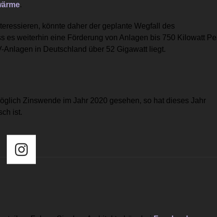
wärme
.
nteressieren, könnte daher der geplante Wegfall des
ass es weiterhin eine Förderung von Anlagen bis 750 Kilowatt P
-Anlagen in Deutschland über 52 Gigawatt liegt.
öglich Zinswende im Jahr 2020 gesehen, so hat dieses Jahr
ch ist.