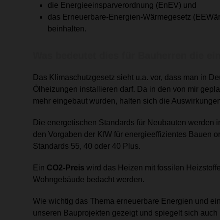
die Energieeinsparverordnung (EnEV) und
das Erneuerbare-Energien-Wärmegesetz (EEWä
beinhalten.
Was bedeutet dies für Bauherren die e
Das Klimaschutzgesetz sieht u.a. vor, dass man in
Ölheizungen installieren darf. Da in den von mir ge
mehr eingebaut wurden, halten sich die Auswirkungen
Die energetischen Standards für Neubauten werden im 
den Vorgaben der KfW für energieeffizientes Bauen or
Standards
55, 40 oder 40 Plus.
Ein
CO2-Preis
wird das Heizen mit fossilen Heizstoff
Wohngebäude bedacht werden.
Wie wichtig das Thema erneuerbare Energien und ein 
unseren Bauprojekten gezeigt und spiegelt sich auch i