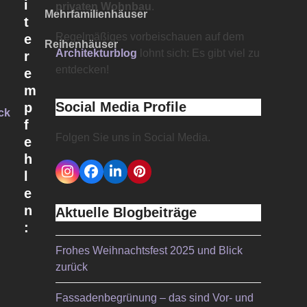
i
privaten Wohnbau
.
Mehrfamilienhäuser
t
Regelmäßiges vorbeischauen auf dem
e
Reihenhäuser
Architekturblog
lohnt sich: Es gibt viel zu
r
entdecken!
e
m
Social Media Profile
p
ck
f
Folgen Sie uns in Social Media.
e
h
l
Instagram
Facebook
LinkedIn
Pinterest
e
n
Aktuelle Blogbeiträge
:
Frohes Weihnachtsfest 2025 und Blick
zurück
t
Fassadenbegrünung – das sind Vor- und
e