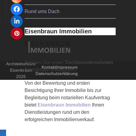
Facebook
Rund ums Dach
LinkedIn
Eisenbraun Immobilien
Pinterest
Kennen Sie unser
Tochterunternehmen
Architekturbüro
Kontakt
Impressum
Eisenbraun Immobilien?
Eisenbraun
Datenschutzerklärung
2026
Von der Bewertung und ersten
Besichtigung Ihrer Immobilie bis zur
Begleitung beim notariellen Kaufvertrag
bietet
Eisenbraun Immobilien
Ihnen
Dienstleistungen rund um den
erfolgreichen Immobilienverkauf.