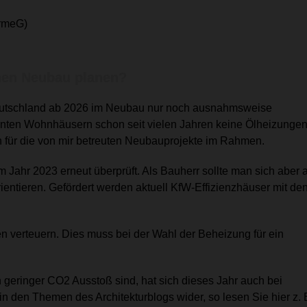
rmeG)
inen Neubau planen?
 Deutschland ab 2026 im Neubau nur noch ausnahmsweise
planten Wohnhäusern schon seit vielen Jahren keine Ölheizunge
 für die von mir betreuten Neubauprojekte im Rahmen.
Jahr 2023 erneut überprüft. Als Bauherr sollte man sich aber 
ientieren.
Gefördert werden aktuell
KfW-Effizienzhäuser mit de
en verteuern. Dies muss bei der Wahl der Beheizung für ein
geringer CO2 Ausstoß sind, hat sich dieses Jahr auch bei
n den Themen des Architekturblogs wider, so lesen Sie hier z. 