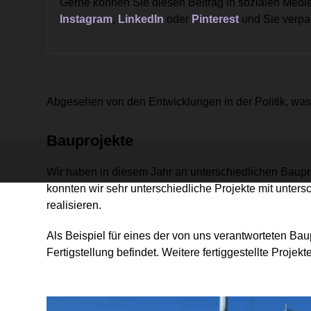
Gerne können Sie diesen Beitrag in sozialen Medie
Instagram
,
LinkedIn
oder
Pinterest
und Sie verpa
Abgesehen von den Entwicklungen in der Politik, was 
Bauprojekte
Wir haben in diesem Jahr an unterschiedlichen Baup
konnten wir sehr unterschiedliche Projekte mit unter
realisieren.
Als Beispiel für eines der von uns verantworteten Ba
Fertigstellung befindet. Weitere fertiggestellte Projekt