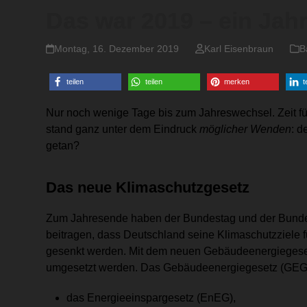
Das war 2019 – ein Jah
Montag, 16. Dezember 2019
Karl Eisenbraun
B
teilen
teilen
merken
t
Nur noch wenige Tage bis zum Jahreswechsel. Zeit fü
stand ganz unter dem Eindruck
möglicher
Wenden
: d
getan?
Das neue Klimaschutzgesetz
Zum Jahresende haben der Bundestag und der Bunde
beitragen, dass Deutschland seine Klimaschutzziele f
gesenkt werden. Mit dem neuen Gebäudeenergiegeset
umgesetzt werden. Das Gebäudeenergiegesetz (GEG) 
das Energieeinspargesetz (EnEG),